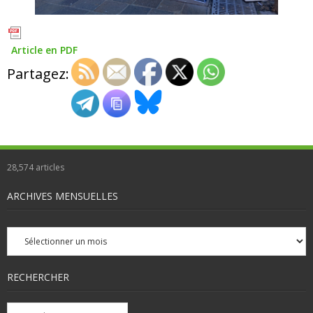
Article en PDF
Partagez:
28,574
articles
ARCHIVES MENSUELLES
Archives
mensuelles
RECHERCHER