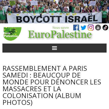
Nous suivre
ACTUALITÉS
RASSEMBLEMENT A PARIS
POUR AGIR
SAMEDI : BEAUCOUP DE
MONDE POUR DÉNONCER LES
AGENDA
MASSACRES ET LA
COLONISATION (ALBUM
VIDÉOS
PHOTOS)
QUI SOMMES-NOUS ?