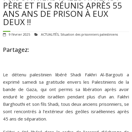
POUR AGIR
PÈRE ET FILS RÉUNIS APRÈS 55
ANS ANS DE PRISON À EUX
AGENDA
DEUX !!
VIDÉOS
9 février 2025
ACTUALITÉS
,
Situation des prisonniers palestiniens
QUI SOMMES-NOUS ?
Partagez:
ADHÉSIONS, DONS, CONTACT
Le détenu palestinien libéré Shadi Fakhri Al-Bargouti a
exprimé samedi sa gratitude envers les Palestiniens de la
bande de Gaza, qui ont permis sa libération après avoir
enduré le génocide israélien pendant plus d’un an. Fakhri
Barghouthi et son fils Shadi, tous deux anciens prisonniers, se
sont rencontrés à l’extérieur des geôles israéliennes après
45 ans de séparation.
Fakhri a été libéré dans le cadre de l’accord d’échange de