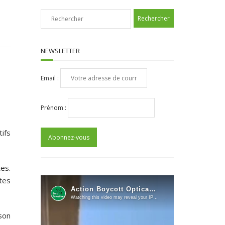
NEWSLETTER
Email :
Prénom :
tifs
tes.
stes
son