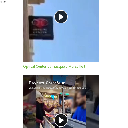
aux
Optical Center démasqué à Marseille !