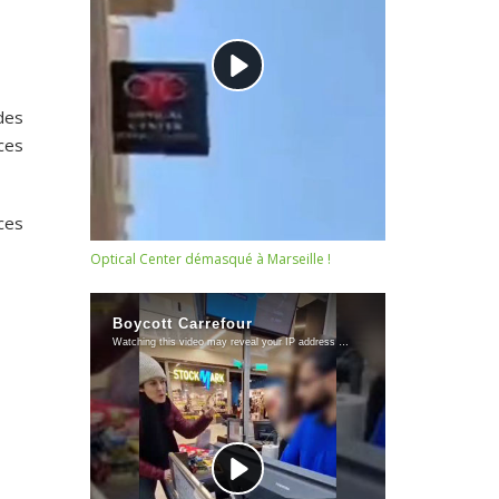
des
ces
ces
Optical Center démasqué à Marseille !