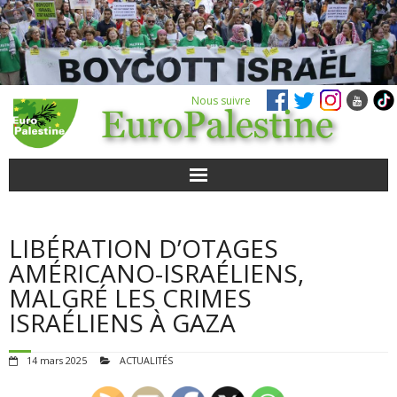
Nous suivre
ACTUALITÉS
LIBÉRATION D’OTAGES
POUR AGIR
AMÉRICANO-ISRAÉLIENS,
MALGRÉ LES CRIMES
AGENDA
ISRAÉLIENS À GAZA
VIDÉOS
14 mars 2025
ACTUALITÉS
QUI SOMMES-NOUS ?