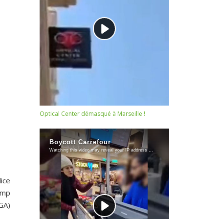
Optical Center démasqué à Marseille !
lice
camp
GA)