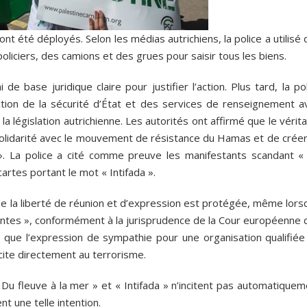
 été déployés. Selon les médias autrichiens, la police a utilisé
oliciers, des camions et des grues pour saisir tous les biens.
 de base juridique claire pour justifier l’action. Plus tard, la po
ction de la sécurité d’État et des services de renseignement av
la législation autrichienne. Les autorités ont affirmé que le vérit
solidarité avec le mouvement de résistance du Hamas et de créer
». La police a cité comme preuve les manifestants scandant «
cartes portant le mot « Intifada ».
que la liberté de réunion et d’expression est protégée, même lor
antes », conformément à la jurisprudence de la Cour européenne 
sé que l’expression de sympathie pour une organisation qualifiée
incite directement au terrorisme.
Du fleuve à la mer » et « Intifada » n’incitent pas automatiquem
nt une telle intention.