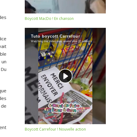
 des
Boycott MacDo ! En chanson
lice
ait
able
 un
 Du
sque
des
 de
ent
Boycott Carrefour ! Nouvelle action