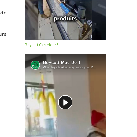
exte
urs
Boycott Carrefour !