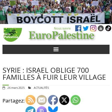
Nous suivre
ACTUALITÉS
SYRIE : ISRAEL OBLIGE 700
POUR AGIR
FAMILLES À FUIR LEUR VILLAGE
AGENDA
26 mars 2025
ACTUALITÉS
VIDÉOS
Partagez:
QUI SOMMES-NOUS ?