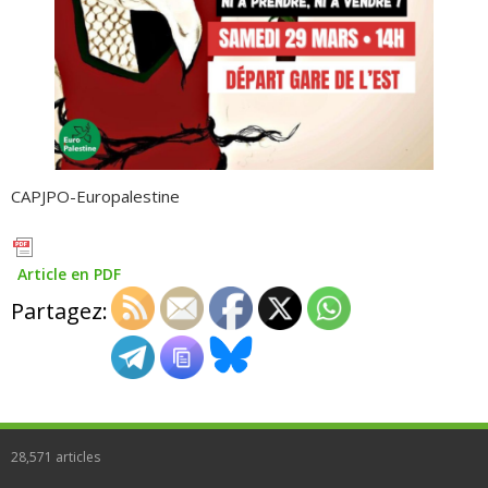
CAPJPO-Europalestine
Article en PDF
Partagez:
28,571
articles