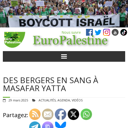
Nous suivre
ACTUALITÉS
DES BERGERS EN SANG À
POUR AGIR
MASAFAR YATTA
AGENDA
29 mars 2025
ACTUALITÉS
,
AGENDA
,
VIDÉOS
VIDÉOS
Partagez:
QUI SOMMES-NOUS ?