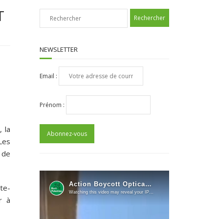
T
NEWSLETTER
Email :
Prénom :
, la
Les
 de
rte-
r à