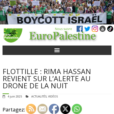
Nous suivre
ACTUALITÉS
FLOTTILLE : RIMA HASSAN
POUR AGIR
REVIENT SUR L’ALERTE AU
DRONE DE LA NUIT
AGENDA
4 juin 2025
ACTUALITÉS
,
VIDÉOS
VIDÉOS
Partagez:
QUI SOMMES-NOUS ?