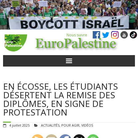
Nous suivre
ACTUALITÉS
EN ÉCOSSE, LES ÉTUDIANTS
POUR AGIR
DÉSERTENT LA REMISE DES
DIPLÔMES, EN SIGNE DE
AGENDA
PROTESTATION
VIDÉOS
4 juillet 2025
ACTUALITÉS
,
POUR AGIR
,
VIDÉOS
QUI SOMMES-NOUS ?