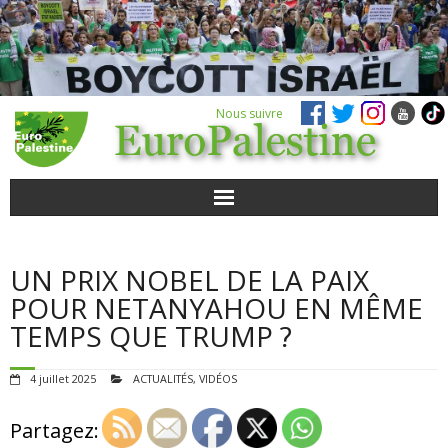
Nous suivre
ACTUALITÉS
UN PRIX NOBEL DE LA PAIX
POUR AGIR
POUR NETANYAHOU EN MÊME
TEMPS QUE TRUMP ?
AGENDA
4 juillet 2025
ACTUALITÉS
,
VIDÉOS
VIDÉOS
Partagez:
QUI SOMMES-NOUS ?