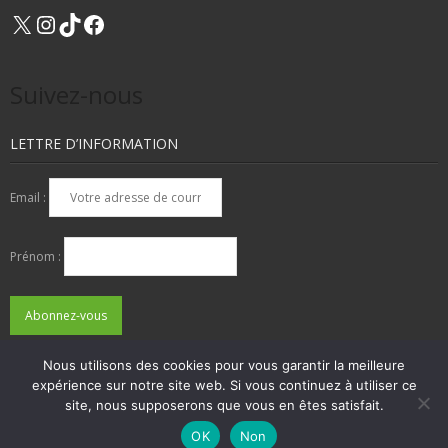
X
Instagram
TikTok
Facebook
Suivez-nous
LETTRE D’INFORMATION
Email :
Prénom :
Nous utilisons des cookies pour vous garantir la meilleure
expérience sur notre site web. Si vous continuez à utiliser ce
QUI SOMMES-NOUS ?
NOUS CONTACTER
site, nous supposerons que vous en êtes satisfait.
ADHÉSIONS, DONS, CONTACT
MENTIONS LÉGALES
OK
Non
Developed by
Think Up Themes Ltd
. Powered by
WordPress
.