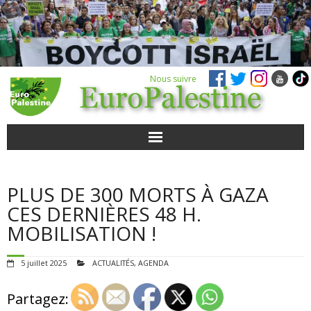
Nous suivre
ACTUALITÉS
PLUS DE 300 MORTS À GAZA
POUR AGIR
CES DERNIÈRES 48 H.
MOBILISATION !
AGENDA
5 juillet 2025
ACTUALITÉS
,
AGENDA
VIDÉOS
Partagez:
QUI SOMMES-NOUS ?