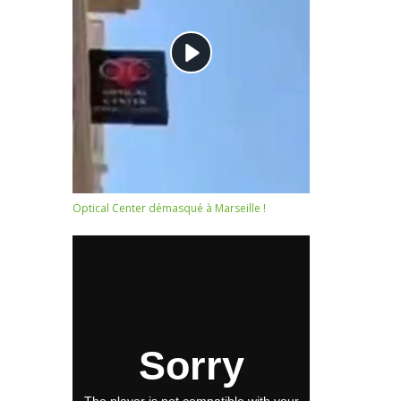
Optical Center démasqué à Marseille !