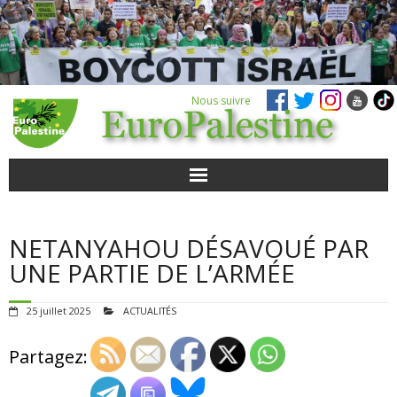
Nous suivre
ACTUALITÉS
NETANYAHOU DÉSAVOUÉ PAR
POUR AGIR
UNE PARTIE DE L’ARMÉE
AGENDA
25 juillet 2025
ACTUALITÉS
VIDÉOS
Partagez:
QUI SOMMES-NOUS ?