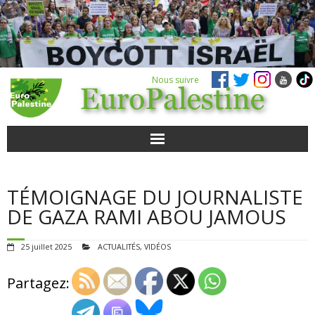
Nous suivre
ACTUALITÉS
TÉMOIGNAGE DU JOURNALISTE
POUR AGIR
DE GAZA RAMI ABOU JAMOUS
AGENDA
25 juillet 2025
ACTUALITÉS
,
VIDÉOS
VIDÉOS
Partagez:
QUI SOMMES-NOUS ?