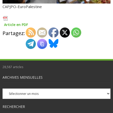
CAPJPO-EuroPalestine
Article en PDF
Partagez:
28,587
articles
ARCHIVES MENSUELLES
Archives
mensuelles
RECHERCHER