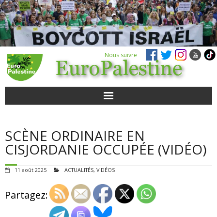
Nous suivre
ACTUALITÉS
SCÈNE ORDINAIRE EN
POUR AGIR
CISJORDANIE OCCUPÉE (VIDÉO)
AGENDA
11 août 2025
ACTUALITÉS
,
VIDÉOS
VIDÉOS
Partagez:
QUI SOMMES-NOUS ?