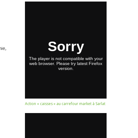
nie,
Action « caisses » au carrefour market à Sarlat