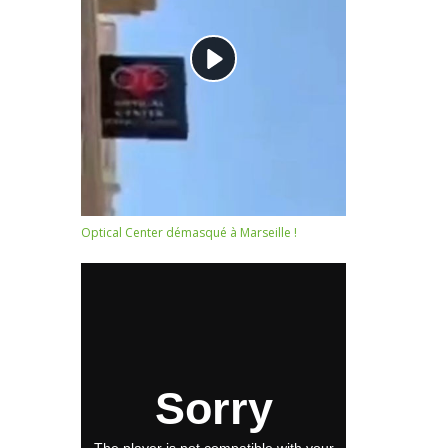
Optical Center démasqué à Marseille !