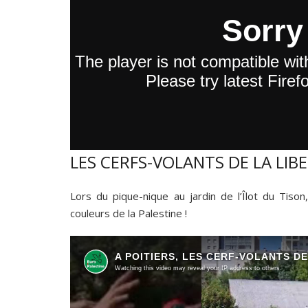
LES CERFS-VOLANTS DE LA LIB
Lors du pique-nique au jardin de l’Îlot du Tison
couleurs de la Palestine !