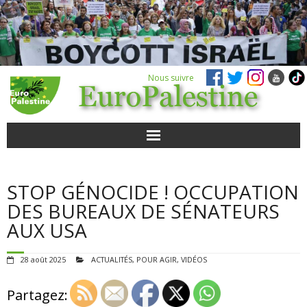
Nous suivre
ACTUALITÉS
STOP GÉNOCIDE ! OCCUPATION
POUR AGIR
DES BUREAUX DE SÉNATEURS
AUX USA
AGENDA
28 août 2025
ACTUALITÉS
,
POUR AGIR
,
VIDÉOS
VIDÉOS
Partagez:
QUI SOMMES-NOUS ?