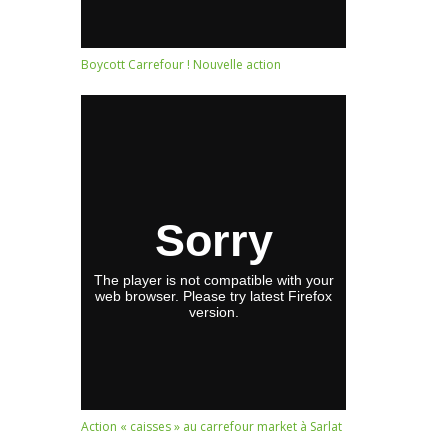
Boycott Carrefour ! Nouvelle action
Action « caisses » au carrefour market à Sarlat