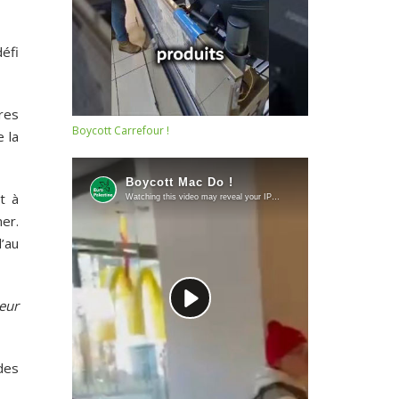
défi
res
Boycott Carrefour !
e la
t à
er.
d’au
eur
des