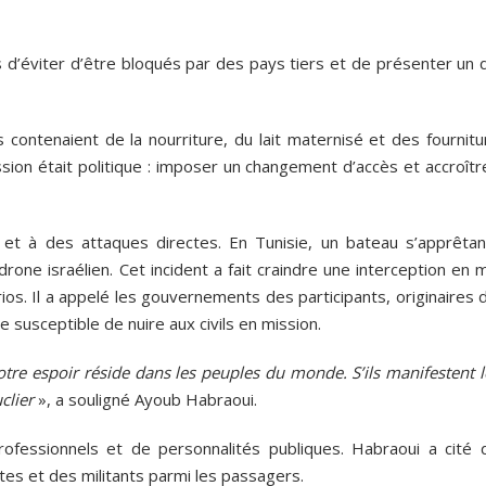
rs d’éviter d’être bloqués par des pays tiers et de présenter un 
 contenaient de la nourriture, du lait maternisé et des fournitu
ssion était politique : imposer un changement d’accès et accroîtr
ns et à des attaques directes. En Tunisie, un bateau s’apprêtan
ne israélien. Cet incident a fait craindre une interception en m
os. Il a appelé les gouvernements des participants, originaires 
 susceptible de nuire aux civils en mission.
tre espoir réside dans les peuples du monde. S’ils manifestent l
clier
», a souligné Ayoub Habraoui.
essionnels et de personnalités publiques. Habraoui a cité 
tes et des militants parmi les passagers.