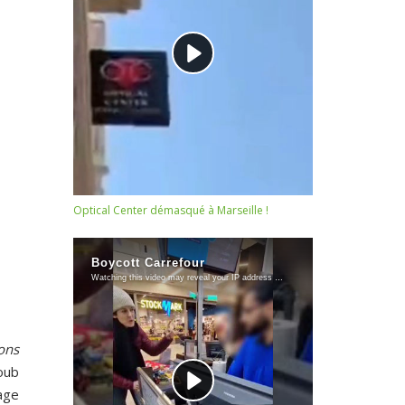
Optical Center démasqué à Marseille !
lons
oub
age