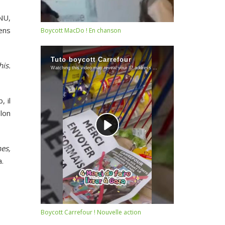
ONU,
ens
Boycott MacDo ! En chanson
his.
, il
lon
nes,
.
Boycott Carrefour ! Nouvelle action