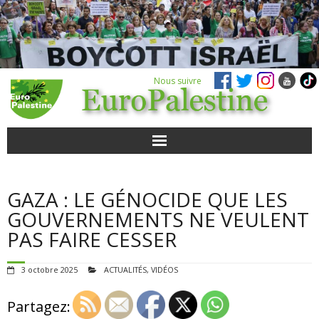
Nous suivre
ACTUALITÉS
GAZA : LE GÉNOCIDE QUE LES
POUR AGIR
GOUVERNEMENTS NE VEULENT
PAS FAIRE CESSER
AGENDA
3 octobre 2025
ACTUALITÉS
,
VIDÉOS
VIDÉOS
Partagez:
QUI SOMMES-NOUS ?