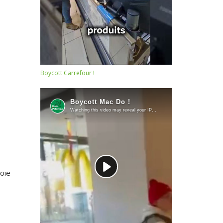
Boycott Carrefour !
oie