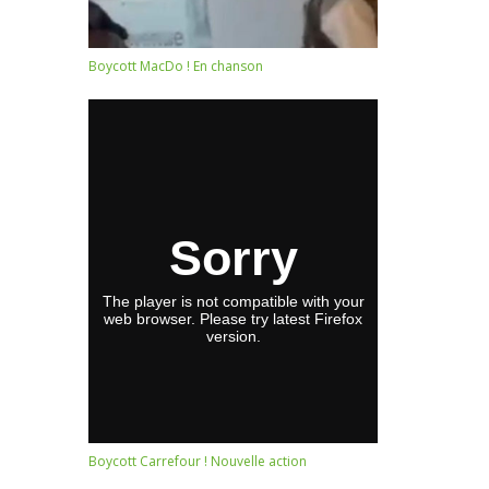
Boycott MacDo ! En chanson
Boycott Carrefour ! Nouvelle action