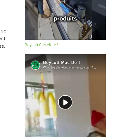
s se
nt.
Boycott Carrefour !
es.