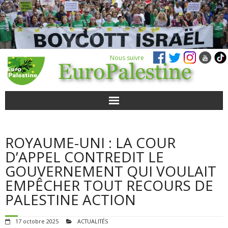
Nous suivre
ACTUALITÉS
ROYAUME-UNI : LA COUR
POUR AGIR
D’APPEL CONTREDIT LE
GOUVERNEMENT QUI VOULAIT
AGENDA
EMPÊCHER TOUT RECOURS DE
PALESTINE ACTION
VIDÉOS
17 octobre 2025
ACTUALITÉS
QUI SOMMES-NOUS ?