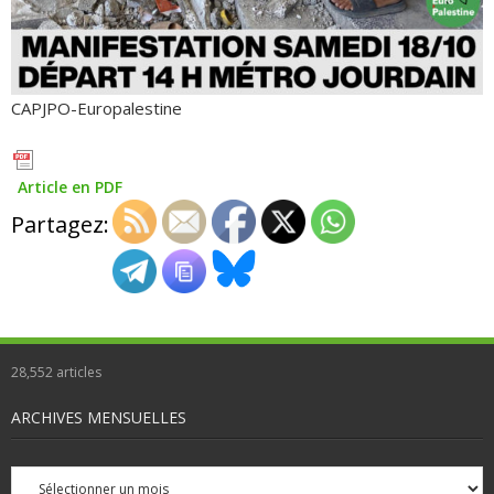
CAPJPO-Europalestine
Article en PDF
Partagez:
28,552
articles
ARCHIVES MENSUELLES
Archives
mensuelles