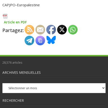
CAPJPO-Europalestine
Article en PDF
Partagez:
28,576
articles
ARCHIVES MENSUELLES
Archives
mensuelles
RECHERCHER