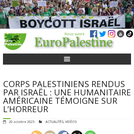
Nous suivre
ACTUALITÉS
CORPS PALESTINIENS RENDUS
POUR AGIR
PAR ISRAËL : UNE HUMANITAIRE
AMÉRICAINE TÉMOIGNE SUR
AGENDA
L’HORREUR
VIDÉOS
20 octobre 2025
ACTUALITÉS
,
VIDÉOS
QUI SOMMES-NOUS ?