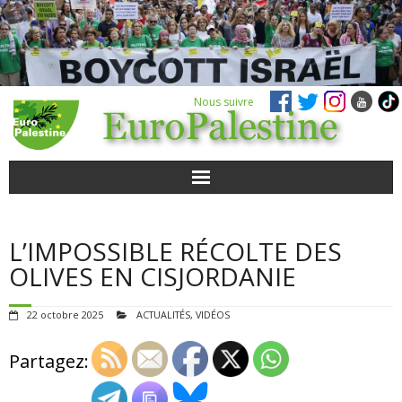
Nous suivre
ACTUALITÉS
L’IMPOSSIBLE RÉCOLTE DES
POUR AGIR
OLIVES EN CISJORDANIE
AGENDA
22 octobre 2025
ACTUALITÉS
,
VIDÉOS
VIDÉOS
Partagez:
QUI SOMMES-NOUS ?