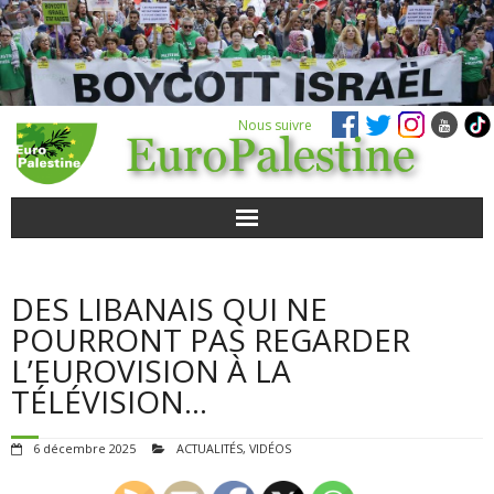
Nous suivre
ACTUALITÉS
DES LIBANAIS QUI NE
POUR AGIR
POURRONT PAS REGARDER
L’EUROVISION À LA
AGENDA
TÉLÉVISION…
VIDÉOS
6 décembre 2025
ACTUALITÉS
,
VIDÉOS
QUI SOMMES-NOUS ?