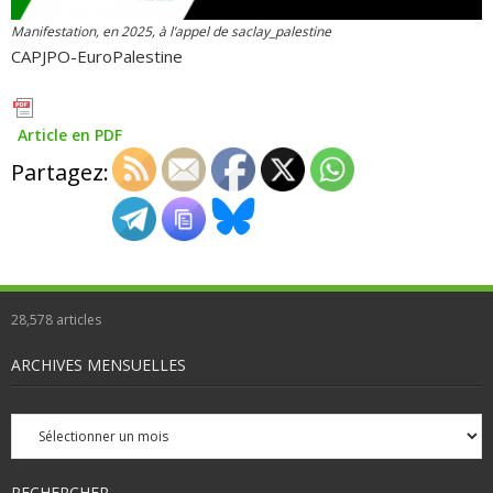
Manifestation, en 2025, à l’appel de saclay_palestine
CAPJPO-EuroPalestine
Article en PDF
Partagez:
28,578
articles
ARCHIVES MENSUELLES
Archives
mensuelles
RECHERCHER