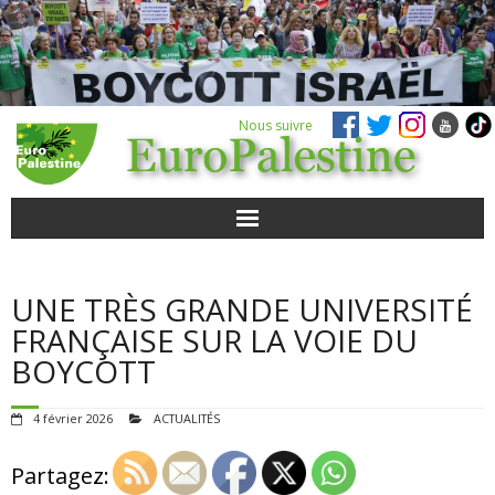
Nous suivre
ACTUALITÉS
UNE TRÈS GRANDE UNIVERSITÉ
POUR AGIR
FRANÇAISE SUR LA VOIE DU
BOYCOTT
AGENDA
4 février 2026
ACTUALITÉS
VIDÉOS
Partagez:
QUI SOMMES-NOUS ?