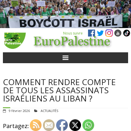
Nous suivre
ACTUALITÉS
COMMENT RENDRE COMPTE
POUR AGIR
DE TOUS LES ASSASSINATS
ISRAÉLIENS AU LIBAN ?
AGENDA
9 février 2026
ACTUALITÉS
VIDÉOS
Partagez:
QUI SOMMES-NOUS ?