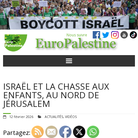
Nous suivre
ACTUALITÉS
ISRAËL ET LA CHASSE AUX
POUR AGIR
ENFANTS, AU NORD DE
JÉRUSALEM
AGENDA
12 février 2026
ACTUALITÉS
,
VIDÉOS
VIDÉOS
Partagez:
QUI SOMMES-NOUS ?