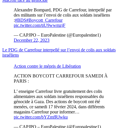
Macron face au génocide
Alexandre Bompard, PDG de Carrefour, interpellé par
des militants sur l’envoi de colis aux soldats israéliens
:
#BDS
#Boycott_Carrefour
pic.twitter.com/tiU9wwmzjF
— CAPJPO – EuroPalestine (@Europalestine1)
December 22, 2023
Le PDG de Carrefour interpellé sur l’envoi de colis aux soldats
israéliens
Action contre le mépris de Libération
ACTION BOYCOTT CARREFOUR SAMEDI À
PARIS :
L’ enseigne Carrefour livre gratuitement des colis
alimentaires aux soldats israéliens responsables du
génocide à Gaza. Des actions de boycott ont été
menées, ce samedi 17 février 2024, dans différents
magasins Carrefour pour informer…
pic.twitter.com/bYZmfRJwku
— CAPJPO – EuroPalestine (@Europalestine1)