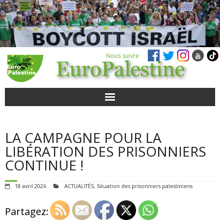
Nous suivre
ACTUALITÉS
LA CAMPAGNE POUR LA
POUR AGIR
LIBÉRATION DES PRISONNIERS
CONTINUE !
AGENDA
18 avril 2026
ACTUALITÉS
,
Situation des prisonniers palestiniens
VIDÉOS
Partagez:
QUI SOMMES-NOUS ?