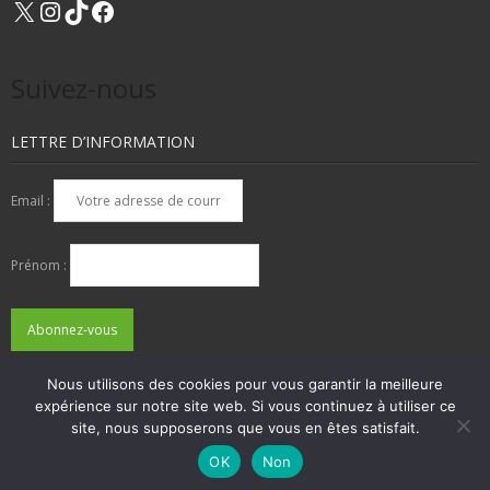
Suivez-nous
LETTRE D’INFORMATION
Email :
Prénom :
Nous utilisons des cookies pour vous garantir la meilleure
expérience sur notre site web. Si vous continuez à utiliser ce
QUI SOMMES-NOUS ?
NOUS CONTACTER
site, nous supposerons que vous en êtes satisfait.
ADHÉSIONS, DONS, CONTACT
MENTIONS LÉGALES
OK
Non
Developed by
Think Up Themes Ltd
. Powered by
WordPress
.