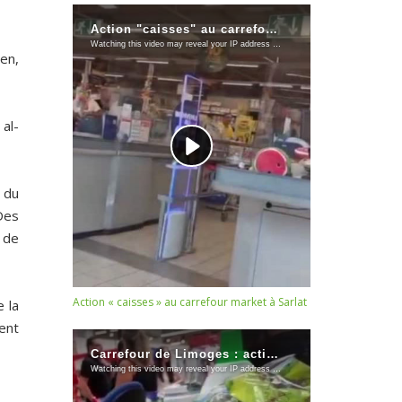
en,
 al-
 du
Des
e de
Action « caisses » au carrefour market à Sarlat
e la
ent