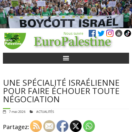
Nous suivre
ACTUALITÉS
UNE SPÉCIALITÉ ISRAÉLIENNE
POUR AGIR
POUR FAIRE ÉCHOUER TOUTE
NÉGOCIATION
AGENDA
7 mai 2026
ACTUALITÉS
VIDÉOS
Partagez:
QUI SOMMES-NOUS ?