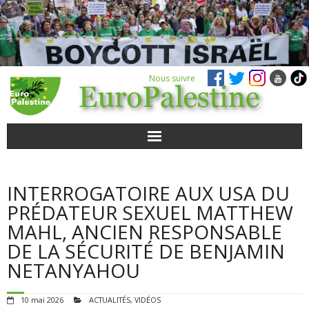
Nous suivre
ACTUALITÉS
INTERROGATOIRE AUX USA DU
POUR AGIR
PRÉDATEUR SEXUEL MATTHEW
MAHL, ANCIEN RESPONSABLE
AGENDA
DE LA SÉCURITÉ DE BENJAMIN
NETANYAHOU
VIDÉOS
10 mai 2026
ACTUALITÉS
,
VIDÉOS
QUI SOMMES-NOUS ?