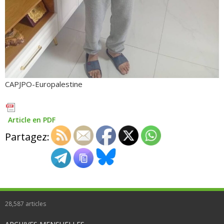
CAPJPO-Europalestine
Article en PDF
Partagez:
28,587
articles