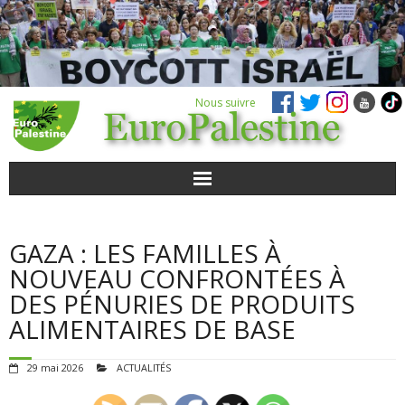
Nous suivre
ACTUALITÉS
GAZA : LES FAMILLES À
POUR AGIR
NOUVEAU CONFRONTÉES À
DES PÉNURIES DE PRODUITS
AGENDA
ALIMENTAIRES DE BASE
VIDÉOS
29 mai 2026
ACTUALITÉS
QUI SOMMES-NOUS ?