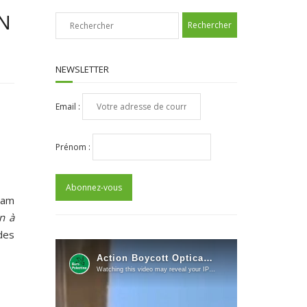
UN
NEWSLETTER
Email :
Prénom :
iam
n à
des