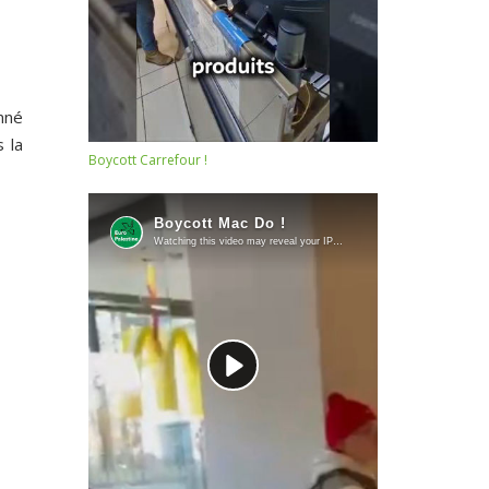
mné
s la
Boycott Carrefour !