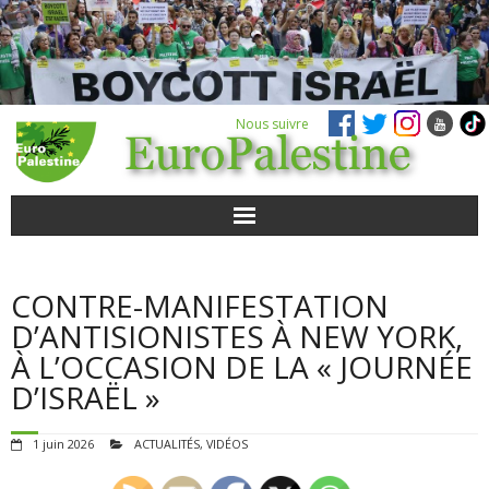
Nous suivre
ACTUALITÉS
CONTRE-MANIFESTATION
POUR AGIR
D’ANTISIONISTES À NEW YORK,
À L’OCCASION DE LA « JOURNÉE
AGENDA
D’ISRAËL »
VIDÉOS
1 juin 2026
ACTUALITÉS
,
VIDÉOS
QUI SOMMES-NOUS ?