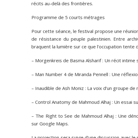
récits au-delà des frontières.
Programme de 5 courts métrages
Pour cette séance, le festival propose une réunion
de résistance du peuple palestinien. Entre archi
braquent la lumière sur ce que l’occupation tente d
– Morgenkreis de Basma Alsharif : Un récit intime s
– Man Number 4 de Miranda Pennell : Une réflexio
– Inaudible de Ash Moniz : La voix d’un groupe de 
– Control Anatomy de Mahmoud Alhaj : Un essai sur 
– The Right to See de Mahmoud Alhaj : Une déno
sur Google Maps.
La projection sera suivie d’une discussion avec l