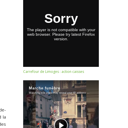
Carrefour de Limoges : action caisses
de-
d la
des