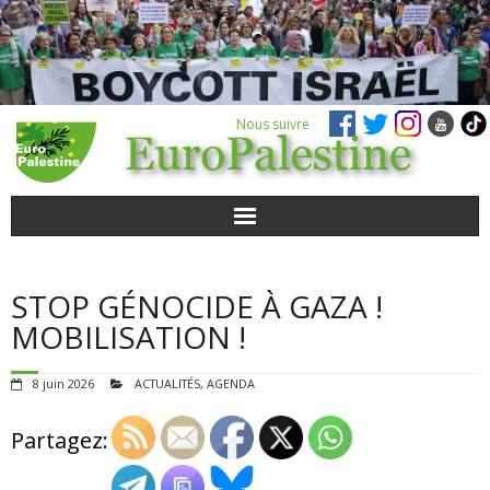
Nous suivre
ACTUALITÉS
STOP GÉNOCIDE À GAZA !
POUR AGIR
MOBILISATION !
AGENDA
8 juin 2026
ACTUALITÉS
,
AGENDA
VIDÉOS
Partagez:
QUI SOMMES-NOUS ?