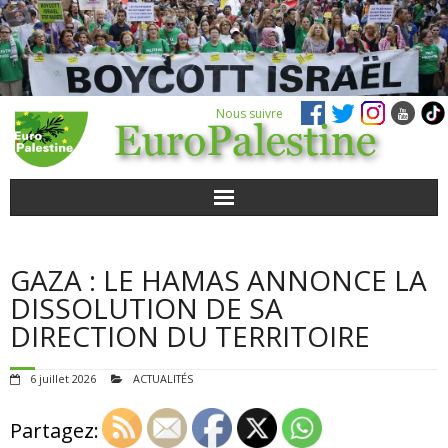
Nous suivre
ACTUALITÉS
GAZA : LE HAMAS ANNONCE LA
POUR AGIR
DISSOLUTION DE SA
DIRECTION DU TERRITOIRE
AGENDA
6 juillet 2026
ACTUALITÉS
VIDÉOS
Partagez:
QUI SOMMES-NOUS ?