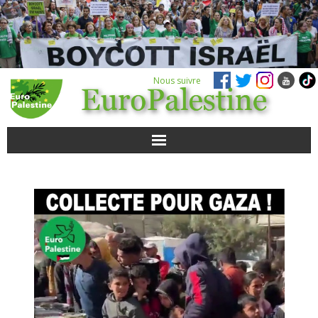
Nous suivre
ACTUALITÉS
POUR AGIR
AGENDA
VIDÉOS
QUI SOMMES-NOUS ?