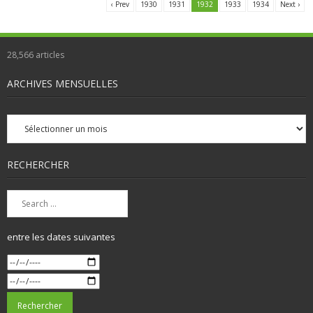
‹ Prev
1930
1931
1932
1933
1934
Next ›
28,566
articles
ARCHIVES MENSUELLES
Archives
mensuelles
RECHERCHER
entre les dates suivantes