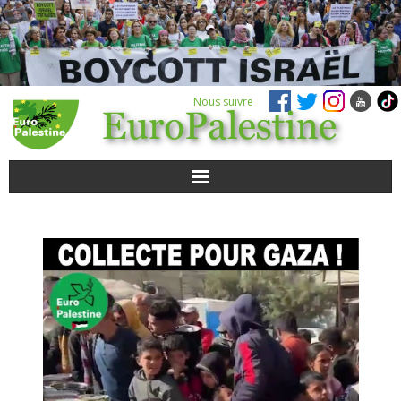
Nous suivre
ACTUALITÉS
POUR AGIR
AGENDA
VIDÉOS
QUI SOMMES-NOUS ?