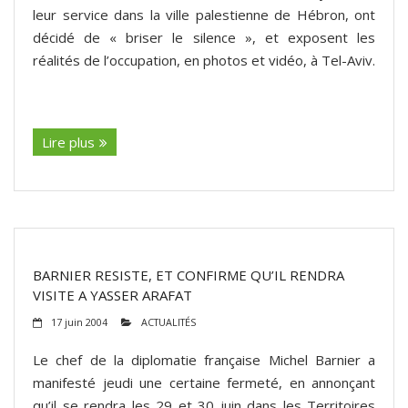
leur service dans la ville palestienne de Hébron, ont
décidé de « briser le silence », et exposent les
réalités de l’occupation, en photos et vidéo, à Tel-Aviv.
(suite…)
Lire plus
BARNIER RESISTE, ET CONFIRME QU’IL RENDRA
VISITE A YASSER ARAFAT
17 juin 2004
ACTUALITÉS
Le chef de la diplomatie française Michel Barnier a
manifesté jeudi une certaine fermeté, en annonçant
qu’il se rendra les 29 et 30 juin dans les Territoires