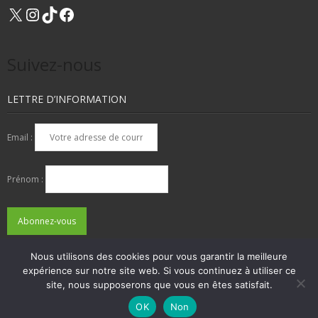
X
Instagram
TikTok
Facebook
Suivez-nous
LETTRE D’INFORMATION
Email :
Prénom :
Nous utilisons des cookies pour vous garantir la meilleure
expérience sur notre site web. Si vous continuez à utiliser ce
QUI SOMMES-NOUS ?
NOUS CONTACTER
site, nous supposerons que vous en êtes satisfait.
ADHÉSIONS, DONS, CONTACT
MENTIONS LÉGALES
OK
Non
Developed by
Think Up Themes Ltd
. Powered by
WordPress
.