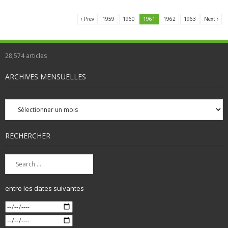
‹ Prev
1959
1960
1961
1962
1963
Next ›
28,574
articles
ARCHIVES MENSUELLES
Archives
mensuelles
RECHERCHER
entre les dates suivantes