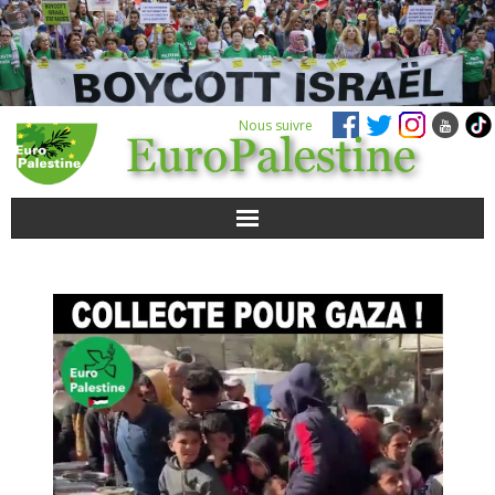
Nous suivre
ACTUALITÉS
POUR AGIR
AGENDA
VIDÉOS
QUI SOMMES-NOUS ?