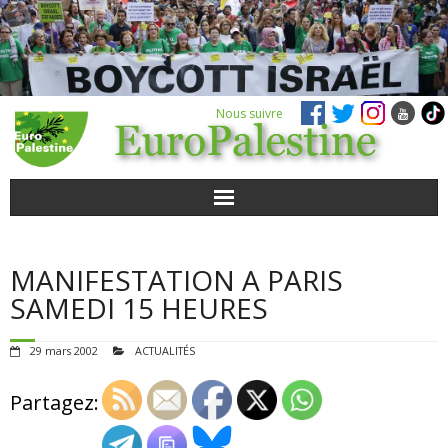
Nous suivre
ACTUALITÉS
MANIFESTATION A PARIS
POUR AGIR
SAMEDI 15 HEURES
AGENDA
29 mars 2002
ACTUALITÉS
VIDÉOS
Partagez:
QUI SOMMES-NOUS ?