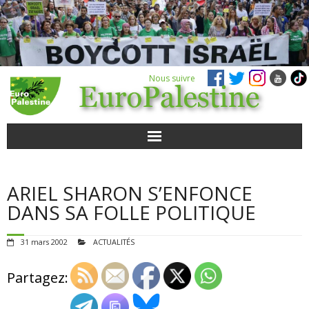
Nous suivre
ACTUALITÉS
ARIEL SHARON S’ENFONCE
POUR AGIR
DANS SA FOLLE POLITIQUE
AGENDA
31 mars 2002
ACTUALITÉS
VIDÉOS
Partagez:
QUI SOMMES-NOUS ?