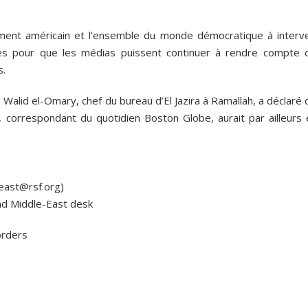
ment américain et l’ensemble du monde démocratique à interve
es pour que les médias puissent continuer à rendre compte 
s.
Walid el-Omary, chef du bureau d’El Jazira à Ramallah, a déclaré q
in, correspondant du quotidien Boston Globe, aurait par ailleurs
-east@rsf.org)
nd Middle-East desk
orders