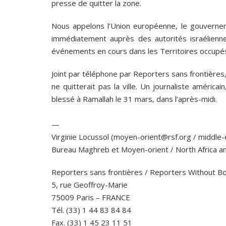
presse de quitter la zone.
Nous appelons l’Union européenne, le gouverne
immédiatement auprès des autorités israélienn
événements en cours dans les Territoires occupé
Joint par téléphone par Reporters sans frontières, 
ne quitterait pas la ville. Un journaliste américa
blessé à Ramallah le 31 mars, dans l’après-midi.
—
Virginie Locussol (moyen-orient@rsf.org / middle
Bureau Maghreb et Moyen-orient / North Africa a
Reporters sans frontières / Reporters Without B
5, rue Geoffroy-Marie
75009 Paris – FRANCE
Tél. (33) 1 44 83 84 84
Fax. (33) 1 45 23 11 51