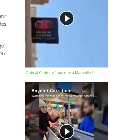
nir
des
u’il
 été
Optical Center démasqué à Marseille !