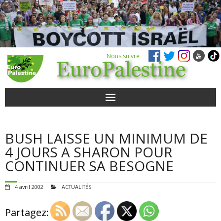
Nous suivre
ACTUALITÉS
BUSH LAISSE UN MINIMUM DE
POUR AGIR
4 JOURS A SHARON POUR
CONTINUER SA BESOGNE
AGENDA
4 avril 2002
ACTUALITÉS
VIDÉOS
Partagez:
QUI SOMMES-NOUS ?